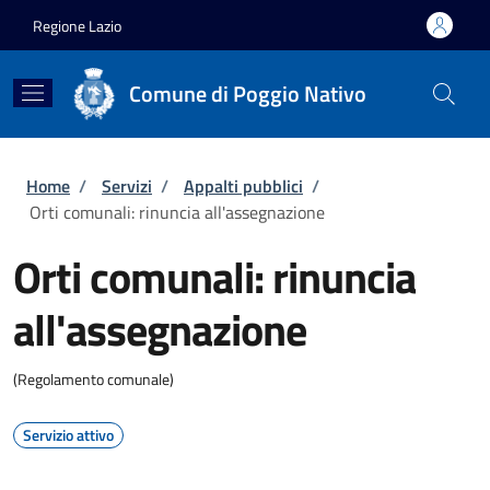
Salta al contenuto principale
Skip to footer content
Regione Lazio
Comune di Poggio Nativo
Briciole di pane
Home
/
Servizi
/
Appalti pubblici
/
Orti comunali: rinuncia all'assegnazione
Orti comunali: rinuncia
all'assegnazione
(Regolamento comunale)
Servizio attivo