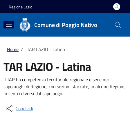
Salta al contenuto principale
Skip to footer content
Regione Lazio
Comune di Poggio Nativo
Briciole di pane
Home
/
TAR LAZIO - Latina
TAR LAZIO - Latina
Il TAR ha competenza territoriale regionale e sede nei
capoluoghi di Regione, con sezioni staccate, in alcune Regioni,
in centri diversi dal capoluogo.
Condividi