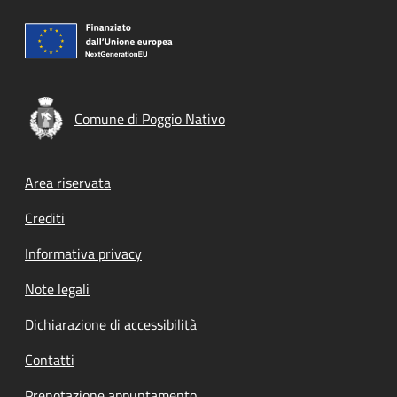
Comune di Poggio Nativo
Footer menu
Area riservata
Crediti
Informativa privacy
Note legali
Dichiarazione di accessibilità
Contatti
Prenotazione appuntamento