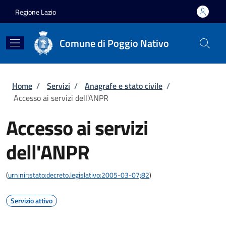
Salta al contenuto principale
Skip to footer content
Regione Lazio
Comune di Poggio Nativo
Briciole di pane
Home
/
Servizi
/
Anagrafe e stato civile
/
Accesso ai servizi dell'ANPR
Accesso ai servizi
dell'ANPR
(
urn:nir:stato:decreto.legislativo:2005-03-07;82
)
Servizio attivo