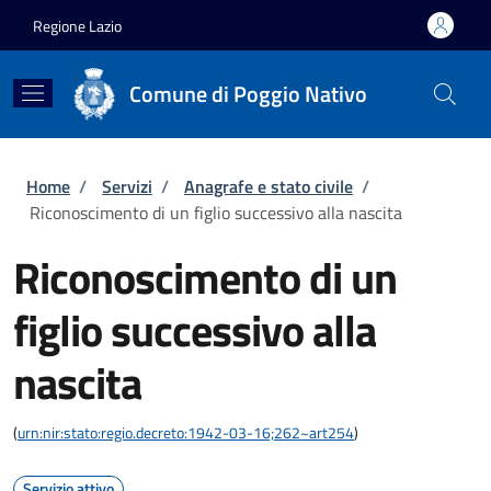
Salta al contenuto principale
Skip to footer content
Regione Lazio
Comune di Poggio Nativo
Briciole di pane
Home
/
Servizi
/
Anagrafe e stato civile
/
Riconoscimento di un figlio successivo alla nascita
Riconoscimento di un
figlio successivo alla
nascita
(
urn:nir:stato:regio.decreto:1942-03-16;262~art254
)
Servizio attivo