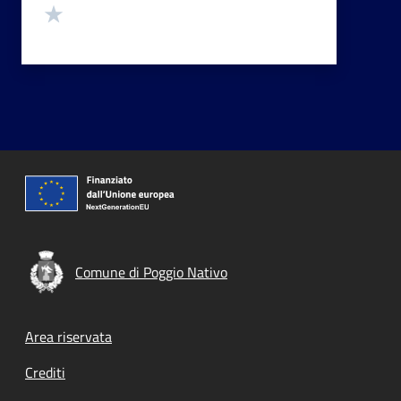
Valuta 1 stelle su 5
Comune di Poggio Nativo
Footer menu
Area riservata
Crediti