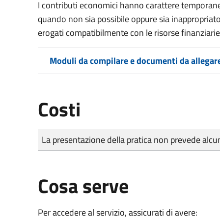
I contributi economici hanno carattere temporane
quando non sia possibile oppure sia inappropriato a
erogati compatibilmente con le risorse finanziari
Moduli da compilare e documenti da allegar
Costi
Tipo di pagamento
Importo
La presentazione della pratica non prevede al
Cosa serve
Per accedere al servizio, assicurati di avere: