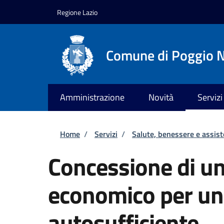
Salta al contenuto principale
Skip to footer content
Regione Lazio
Comune di Poggio N
Amministrazione
Novità
Servizi
Briciole di pane
Home
/
Servizi
/
Salute, benessere e assis
Concessione di un
economico per un
autosufficiente