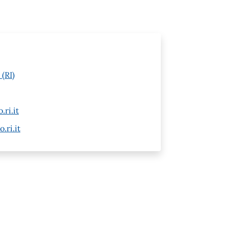
(RI)
ri.it
ri.it