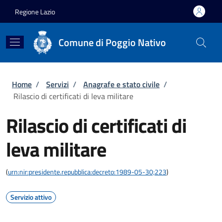
Salta al contenuto principale
Skip to footer content
Regione Lazio
Comune di Poggio Nativo
Briciole di pane
Home
/
Servizi
/
Anagrafe e stato civile
/
Rilascio di certificati di leva militare
Rilascio di certificati di
leva militare
(
urn:nir:presidente.repubblica:decreto:1989-05-30;223
)
Servizio attivo