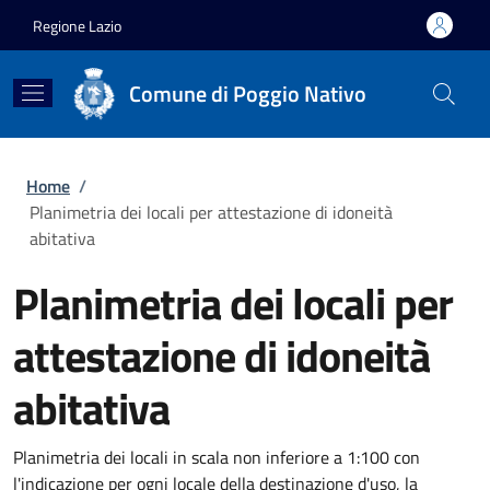
Salta al contenuto principale
Skip to footer content
Regione Lazio
Comune di Poggio Nativo
Briciole di pane
Home
/
Planimetria dei locali per attestazione di idoneità
abitativa
Planimetria dei locali per
attestazione di idoneità
abitativa
Planimetria dei locali in scala non inferiore a 1:100 con
l'indicazione per ogni locale della destinazione d'uso, la