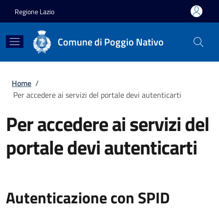
Salta al contenuto principale
Skip to footer content
Regione Lazio
Comune di Poggio Nativo
Briciole di pane
Home
/
Per accedere ai servizi del portale devi autenticarti
Per accedere ai servizi del
portale devi autenticarti
Autenticazione con SPID