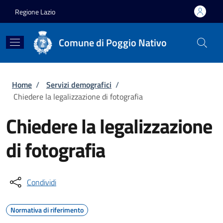
Salta al contenuto principale
Skip to footer content
Regione Lazio
Comune di Poggio Nativo
Briciole di pane
Home
/
Servizi demografici
/
Chiedere la legalizzazione di fotografia
Chiedere la legalizzazione
di fotografia
Condividi
Normativa di riferimento